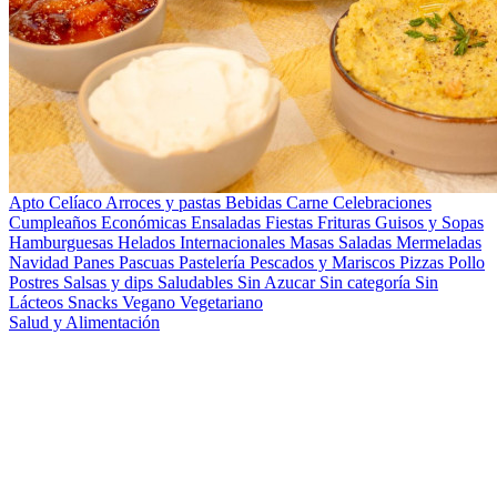
Apto Celíaco
Arroces y pastas
Bebidas
Carne
Celebraciones
Cumpleaños
Económicas
Ensaladas
Fiestas
Frituras
Guisos y Sopas
Hamburguesas
Helados
Internacionales
Masas Saladas
Mermeladas
Navidad
Panes
Pascuas
Pastelería
Pescados y Mariscos
Pizzas
Pollo
Postres
Salsas y dips
Saludables
Sin Azucar
Sin categoría
Sin
Lácteos
Snacks
Vegano
Vegetariano
Salud y Alimentación