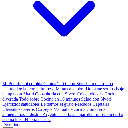
Mi Pueblo, mi comida
Campaña 5.0 con Sívori
Un plato, una
historia
De la tierra a tu mesa
Manos a la obra
De carne somos
Bajo
la lupa con Sívori
Consultoría con Sívori
Colectividades
Cocina
divertida
Todo sobre
Cocina en 10 minutos
Salud con Sívori
Ejercicios saludables
Le damos el gusto
Pescados Capitales
Utensilios caseros
Consejos
Manual de cocina
Como nos
alimentamos
Industria Argentina
Todo a la parrilla
Todos somos
Tu
cocina ideal
Huerta en casa
Escribinos