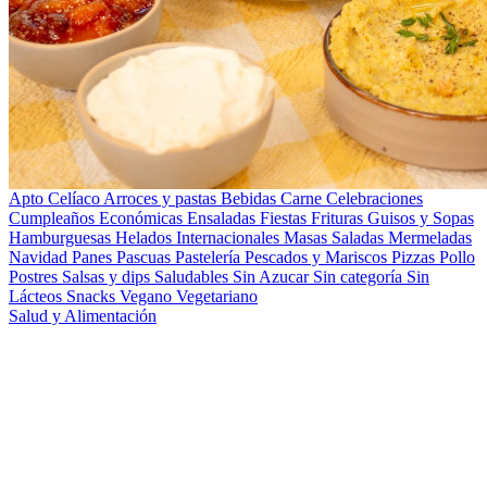
Apto Celíaco
Arroces y pastas
Bebidas
Carne
Celebraciones
Cumpleaños
Económicas
Ensaladas
Fiestas
Frituras
Guisos y Sopas
Hamburguesas
Helados
Internacionales
Masas Saladas
Mermeladas
Navidad
Panes
Pascuas
Pastelería
Pescados y Mariscos
Pizzas
Pollo
Postres
Salsas y dips
Saludables
Sin Azucar
Sin categoría
Sin
Lácteos
Snacks
Vegano
Vegetariano
Salud y Alimentación