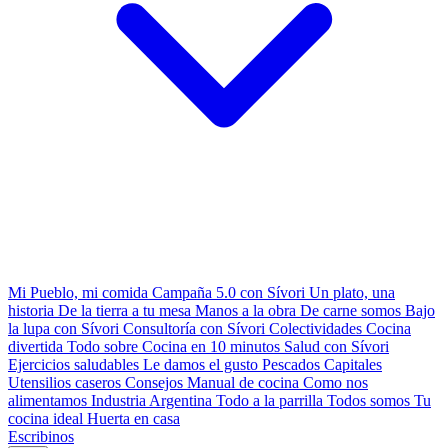
Mi Pueblo, mi comida
Campaña 5.0 con Sívori
Un plato, una
historia
De la tierra a tu mesa
Manos a la obra
De carne somos
Bajo
la lupa con Sívori
Consultoría con Sívori
Colectividades
Cocina
divertida
Todo sobre
Cocina en 10 minutos
Salud con Sívori
Ejercicios saludables
Le damos el gusto
Pescados Capitales
Utensilios caseros
Consejos
Manual de cocina
Como nos
alimentamos
Industria Argentina
Todo a la parrilla
Todos somos
Tu
cocina ideal
Huerta en casa
Escribinos