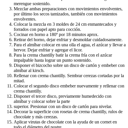
merengue sostenido.
Mezclar ambas preparaciones con movimientos envolventes,
por último los secos
tamizados, también con movimientos
envolventes.
Colocar la mezcla en 3 moldes de 24 cm enmantecados y
forrados con papel apto para
cocción.
Cocinar en horno a 180º por 18 minutos aprox.
Retirar del horno, dejar enfriar y desmoldar cuidadosamente.
Para el almíbar colocar en una olla el agua, el azúcar y llevar a
hervor. Dejar enfriar y
agregar el licor.
Para la crema chantilly batir la crema fría con el azúcar
impalpable hasta lograr un
punto sostenido.
Disponer el bizcocho sobre un disco de cartón y embeber con
almíbar al kirsch.
Rellenar con crema chantilly. Sembrar cerezas cortadas por la
mitad.
Colocar el segundo disco embeber nuevamente y rellenar con
crema chantilly.
Disponer el tercer disco, previamente humedecido con
almíbar y colocar sobre la parte
superior. Presionar con un disco de cartón para nivelar.
Decorar la superficie con rosetas de crema chantilly, rulos de
chocolate y más cerezas.
Aplicar virutas de chocolate con la ayuda de un cornet en
todo el diámetro del postre.