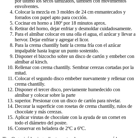
por último los secos
tamizados, también con movimientos
envolventes.
Colocar la mezcla en 3 moldes de 24 cm enmantecados y
forrados con papel apto para
cocción.
Cocinar en horno a 180º por 18 minutos aprox.
Retirar del horno, dejar enfriar y desmoldar cuidadosamente.
Para el almíbar colocar en una olla el agua, el azúcar y llevar a
hervor. Dejar enfriar y
agregar el licor.
Para la crema chantilly batir la crema fría con el azúcar
impalpable hasta lograr un
punto sostenido.
Disponer el bizcocho sobre un disco de cartón y embeber con
almíbar al kirsch.
Rellenar con crema chantilly. Sembrar cerezas cortadas por la
mitad.
Colocar el segundo disco embeber nuevamente y rellenar con
crema chantilly.
Disponer el tercer disco, previamente humedecido con
almíbar y colocar sobre la parte
superior. Presionar con un disco de cartón para nivelar.
Decorar la superficie con rosetas de crema chantilly, rulos de
chocolate y más cerezas.
Aplicar virutas de chocolate con la ayuda de un cornet en
todo el diámetro del postre.
Conservar en heladera de 2ºC a 6ºC.