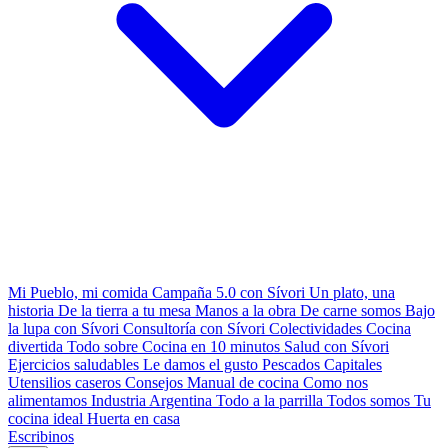
Mi Pueblo, mi comida
Campaña 5.0 con Sívori
Un plato, una
historia
De la tierra a tu mesa
Manos a la obra
De carne somos
Bajo
la lupa con Sívori
Consultoría con Sívori
Colectividades
Cocina
divertida
Todo sobre
Cocina en 10 minutos
Salud con Sívori
Ejercicios saludables
Le damos el gusto
Pescados Capitales
Utensilios caseros
Consejos
Manual de cocina
Como nos
alimentamos
Industria Argentina
Todo a la parrilla
Todos somos
Tu
cocina ideal
Huerta en casa
Escribinos