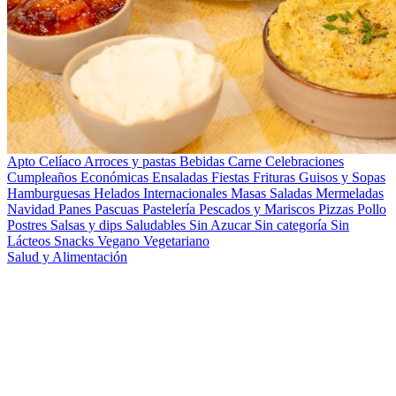
Apto Celíaco
Arroces y pastas
Bebidas
Carne
Celebraciones
Cumpleaños
Económicas
Ensaladas
Fiestas
Frituras
Guisos y Sopas
Hamburguesas
Helados
Internacionales
Masas Saladas
Mermeladas
Navidad
Panes
Pascuas
Pastelería
Pescados y Mariscos
Pizzas
Pollo
Postres
Salsas y dips
Saludables
Sin Azucar
Sin categoría
Sin
Lácteos
Snacks
Vegano
Vegetariano
Salud y Alimentación