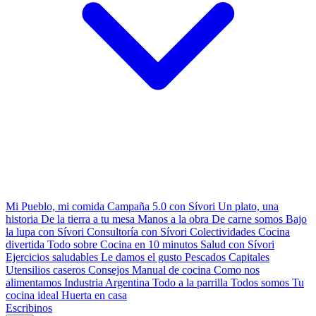
Mi Pueblo, mi comida
Campaña 5.0 con Sívori
Un plato, una
historia
De la tierra a tu mesa
Manos a la obra
De carne somos
Bajo
la lupa con Sívori
Consultoría con Sívori
Colectividades
Cocina
divertida
Todo sobre
Cocina en 10 minutos
Salud con Sívori
Ejercicios saludables
Le damos el gusto
Pescados Capitales
Utensilios caseros
Consejos
Manual de cocina
Como nos
alimentamos
Industria Argentina
Todo a la parrilla
Todos somos
Tu
cocina ideal
Huerta en casa
Escribinos