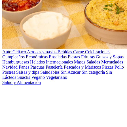
Apto Celíaco
Arroces y pastas
Bebidas
Carne
Celebraciones
Cumpleaños
Económicas
Ensaladas
Fiestas
Frituras
Guisos y Sopas
Hamburguesas
Helados
Internacionales
Masas Saladas
Mermeladas
Navidad
Panes
Pascuas
Pastelería
Pescados y Mariscos
Pizzas
Pollo
Postres
Salsas y dips
Saludables
Sin Azucar
Sin categoría
Sin
Lácteos
Snacks
Vegano
Vegetariano
Salud y Alimentación