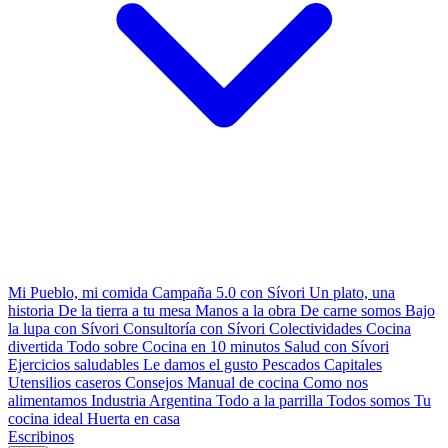
Mi Pueblo, mi comida
Campaña 5.0 con Sívori
Un plato, una
historia
De la tierra a tu mesa
Manos a la obra
De carne somos
Bajo
la lupa con Sívori
Consultoría con Sívori
Colectividades
Cocina
divertida
Todo sobre
Cocina en 10 minutos
Salud con Sívori
Ejercicios saludables
Le damos el gusto
Pescados Capitales
Utensilios caseros
Consejos
Manual de cocina
Como nos
alimentamos
Industria Argentina
Todo a la parrilla
Todos somos
Tu
cocina ideal
Huerta en casa
Escribinos