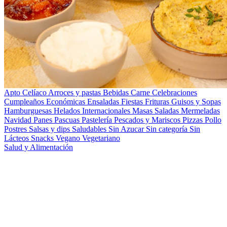
Apto Celíaco
Arroces y pastas
Bebidas
Carne
Celebraciones
Cumpleaños
Económicas
Ensaladas
Fiestas
Frituras
Guisos y Sopas
Hamburguesas
Helados
Internacionales
Masas Saladas
Mermeladas
Navidad
Panes
Pascuas
Pastelería
Pescados y Mariscos
Pizzas
Pollo
Postres
Salsas y dips
Saludables
Sin Azucar
Sin categoría
Sin
Lácteos
Snacks
Vegano
Vegetariano
Salud y Alimentación