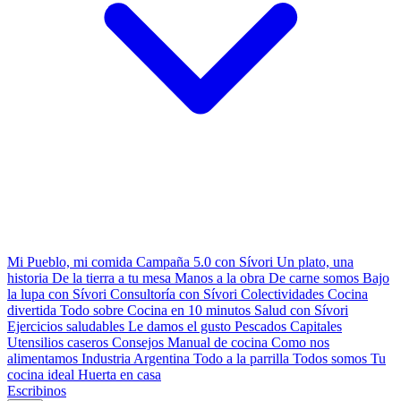
Mi Pueblo, mi comida
Campaña 5.0 con Sívori
Un plato, una
historia
De la tierra a tu mesa
Manos a la obra
De carne somos
Bajo
la lupa con Sívori
Consultoría con Sívori
Colectividades
Cocina
divertida
Todo sobre
Cocina en 10 minutos
Salud con Sívori
Ejercicios saludables
Le damos el gusto
Pescados Capitales
Utensilios caseros
Consejos
Manual de cocina
Como nos
alimentamos
Industria Argentina
Todo a la parrilla
Todos somos
Tu
cocina ideal
Huerta en casa
Escribinos