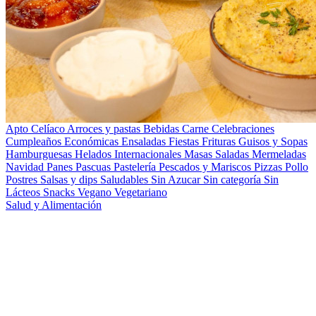
Apto Celíaco
Arroces y pastas
Bebidas
Carne
Celebraciones
Cumpleaños
Económicas
Ensaladas
Fiestas
Frituras
Guisos y Sopas
Hamburguesas
Helados
Internacionales
Masas Saladas
Mermeladas
Navidad
Panes
Pascuas
Pastelería
Pescados y Mariscos
Pizzas
Pollo
Postres
Salsas y dips
Saludables
Sin Azucar
Sin categoría
Sin
Lácteos
Snacks
Vegano
Vegetariano
Salud y Alimentación