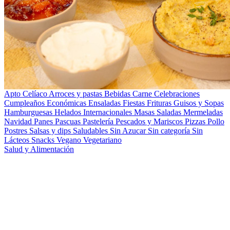
Apto Celíaco
Arroces y pastas
Bebidas
Carne
Celebraciones
Cumpleaños
Económicas
Ensaladas
Fiestas
Frituras
Guisos y Sopas
Hamburguesas
Helados
Internacionales
Masas Saladas
Mermeladas
Navidad
Panes
Pascuas
Pastelería
Pescados y Mariscos
Pizzas
Pollo
Postres
Salsas y dips
Saludables
Sin Azucar
Sin categoría
Sin
Lácteos
Snacks
Vegano
Vegetariano
Salud y Alimentación