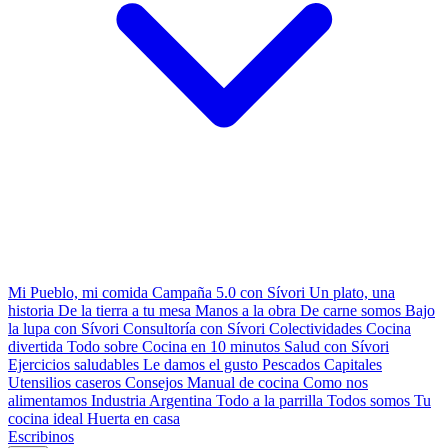
Mi Pueblo, mi comida
Campaña 5.0 con Sívori
Un plato, una
historia
De la tierra a tu mesa
Manos a la obra
De carne somos
Bajo
la lupa con Sívori
Consultoría con Sívori
Colectividades
Cocina
divertida
Todo sobre
Cocina en 10 minutos
Salud con Sívori
Ejercicios saludables
Le damos el gusto
Pescados Capitales
Utensilios caseros
Consejos
Manual de cocina
Como nos
alimentamos
Industria Argentina
Todo a la parrilla
Todos somos
Tu
cocina ideal
Huerta en casa
Escribinos