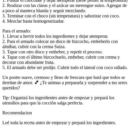
1. Fundir el chocolate y dejar atemperar (debe perder la temperatura)
2. Realizar con las claras y el azúcar un merengue suizo. Agregar de
a poco al manteca blanda y seguir mezclando.
3. Terminar con el choco (sin temperatura) y saborizar con coco.
4. Mezclar hasta homogeneizadar.
Para el armado:
1. Llevar a hervir todos los ingredientes y dejar atemperar.
2. Para el armado colocar un disco de bizcocho, embeberlo con
almíbar, cubrir con la crema Suiza.
3. Tapar con otro disco y embeber, y repetir el proceso.
4. Tapar con el último bizcochuelo, embeber, cubrir con crema y
decorar con abundante fruta.
5. El armado debe ser prolijo. Cubrir todo el lateral con coco rallado.
Un postre suave, cremoso y lleno de frescura que hará que todos se
derritan de amor. 💕 ¿Te animas a prepararla y sorprender a tus seres
queridos?
Tip: Organizá los ingredientes antes de empezar y prepará los
utensilios para que la cocción salga perfecta.
Recomendacion
Leé toda la receta antes de empezar y prepará los ingredientes.