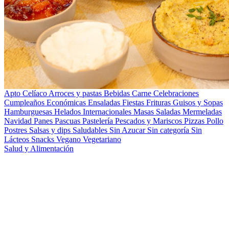
Apto Celíaco
Arroces y pastas
Bebidas
Carne
Celebraciones
Cumpleaños
Económicas
Ensaladas
Fiestas
Frituras
Guisos y Sopas
Hamburguesas
Helados
Internacionales
Masas Saladas
Mermeladas
Navidad
Panes
Pascuas
Pastelería
Pescados y Mariscos
Pizzas
Pollo
Postres
Salsas y dips
Saludables
Sin Azucar
Sin categoría
Sin
Lácteos
Snacks
Vegano
Vegetariano
Salud y Alimentación