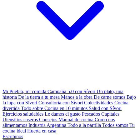
Mi Pueblo, mi comida
Campaña 5.0 con Sívori
Un plato, una
historia
De la tierra a tu mesa
Manos a la obra
De carne somos
Bajo
la lupa con Sívori
Consultoría con Sívori
Colectividades
Cocina
divertida
Todo sobre
Cocina en 10 minutos
Salud con Sívori
Ejercicios saludables
Le damos el gusto
Pescados Capitales
Utensilios caseros
Consejos
Manual de cocina
Como nos
alimentamos
Industria Argentina
Todo a la parrilla
Todos somos
Tu
cocina ideal
Huerta en casa
Escribinos