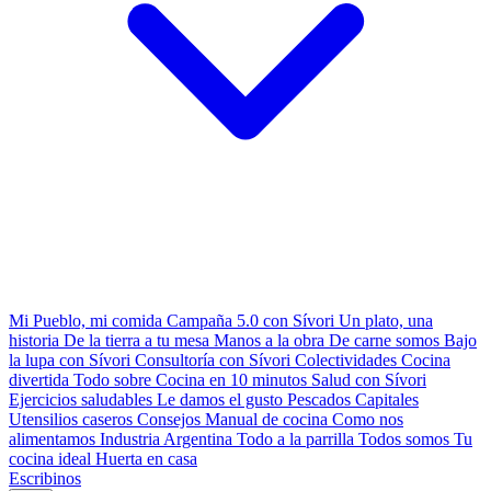
Mi Pueblo, mi comida
Campaña 5.0 con Sívori
Un plato, una
historia
De la tierra a tu mesa
Manos a la obra
De carne somos
Bajo
la lupa con Sívori
Consultoría con Sívori
Colectividades
Cocina
divertida
Todo sobre
Cocina en 10 minutos
Salud con Sívori
Ejercicios saludables
Le damos el gusto
Pescados Capitales
Utensilios caseros
Consejos
Manual de cocina
Como nos
alimentamos
Industria Argentina
Todo a la parrilla
Todos somos
Tu
cocina ideal
Huerta en casa
Escribinos