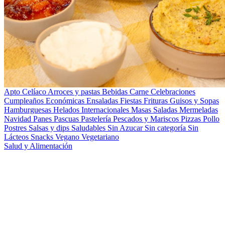
Apto Celíaco
Arroces y pastas
Bebidas
Carne
Celebraciones
Cumpleaños
Económicas
Ensaladas
Fiestas
Frituras
Guisos y Sopas
Hamburguesas
Helados
Internacionales
Masas Saladas
Mermeladas
Navidad
Panes
Pascuas
Pastelería
Pescados y Mariscos
Pizzas
Pollo
Postres
Salsas y dips
Saludables
Sin Azucar
Sin categoría
Sin
Lácteos
Snacks
Vegano
Vegetariano
Salud y Alimentación