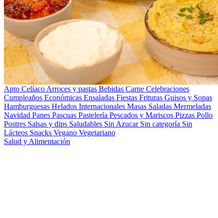
Apto Celíaco
Arroces y pastas
Bebidas
Carne
Celebraciones
Cumpleaños
Económicas
Ensaladas
Fiestas
Frituras
Guisos y Sopas
Hamburguesas
Helados
Internacionales
Masas Saladas
Mermeladas
Navidad
Panes
Pascuas
Pastelería
Pescados y Mariscos
Pizzas
Pollo
Postres
Salsas y dips
Saludables
Sin Azucar
Sin categoría
Sin
Lácteos
Snacks
Vegano
Vegetariano
Salud y Alimentación