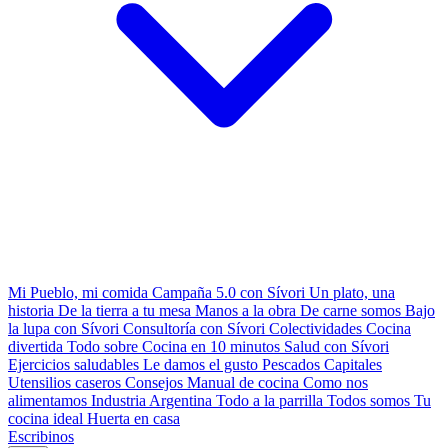
Mi Pueblo, mi comida
Campaña 5.0 con Sívori
Un plato, una
historia
De la tierra a tu mesa
Manos a la obra
De carne somos
Bajo
la lupa con Sívori
Consultoría con Sívori
Colectividades
Cocina
divertida
Todo sobre
Cocina en 10 minutos
Salud con Sívori
Ejercicios saludables
Le damos el gusto
Pescados Capitales
Utensilios caseros
Consejos
Manual de cocina
Como nos
alimentamos
Industria Argentina
Todo a la parrilla
Todos somos
Tu
cocina ideal
Huerta en casa
Escribinos