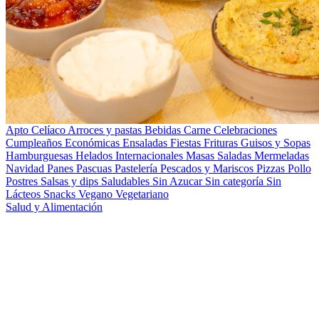
Apto Celíaco
Arroces y pastas
Bebidas
Carne
Celebraciones
Cumpleaños
Económicas
Ensaladas
Fiestas
Frituras
Guisos y Sopas
Hamburguesas
Helados
Internacionales
Masas Saladas
Mermeladas
Navidad
Panes
Pascuas
Pastelería
Pescados y Mariscos
Pizzas
Pollo
Postres
Salsas y dips
Saludables
Sin Azucar
Sin categoría
Sin
Lácteos
Snacks
Vegano
Vegetariano
Salud y Alimentación