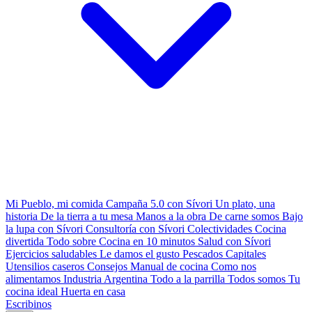
Mi Pueblo, mi comida
Campaña 5.0 con Sívori
Un plato, una
historia
De la tierra a tu mesa
Manos a la obra
De carne somos
Bajo
la lupa con Sívori
Consultoría con Sívori
Colectividades
Cocina
divertida
Todo sobre
Cocina en 10 minutos
Salud con Sívori
Ejercicios saludables
Le damos el gusto
Pescados Capitales
Utensilios caseros
Consejos
Manual de cocina
Como nos
alimentamos
Industria Argentina
Todo a la parrilla
Todos somos
Tu
cocina ideal
Huerta en casa
Escribinos