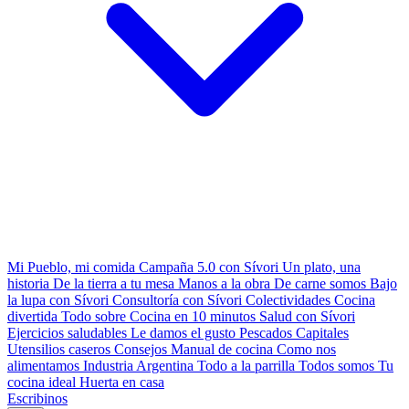
Mi Pueblo, mi comida
Campaña 5.0 con Sívori
Un plato, una
historia
De la tierra a tu mesa
Manos a la obra
De carne somos
Bajo
la lupa con Sívori
Consultoría con Sívori
Colectividades
Cocina
divertida
Todo sobre
Cocina en 10 minutos
Salud con Sívori
Ejercicios saludables
Le damos el gusto
Pescados Capitales
Utensilios caseros
Consejos
Manual de cocina
Como nos
alimentamos
Industria Argentina
Todo a la parrilla
Todos somos
Tu
cocina ideal
Huerta en casa
Escribinos