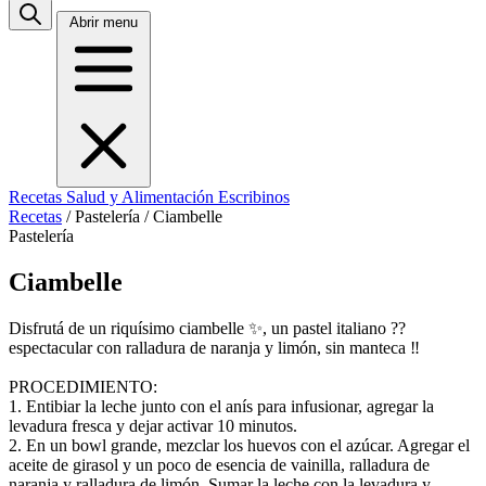
Abrir menu
Recetas
Salud y Alimentación
Escribinos
Recetas
/
Pastelería
/
Ciambelle
Pastelería
Ciambelle
Disfrutá de un riquísimo ciambelle ✨, un pastel italiano ??
espectacular con ralladura de naranja y limón, sin manteca ‼️
PROCEDIMIENTO:
1. Entibiar la leche junto con el anís para infusionar, agregar la
levadura fresca y dejar activar 10 minutos.
2. En un bowl grande, mezclar los huevos con el azúcar. Agregar el
aceite de girasol y un poco de esencia de vainilla, ralladura de
naranja y ralladura de limón. Sumar la leche con la levadura y