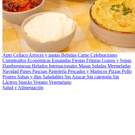
Apto Celíaco
Arroces y pastas
Bebidas
Carne
Celebraciones
Cumpleaños
Económicas
Ensaladas
Fiestas
Frituras
Guisos y Sopas
Hamburguesas
Helados
Internacionales
Masas Saladas
Mermeladas
Navidad
Panes
Pascuas
Pastelería
Pescados y Mariscos
Pizzas
Pollo
Postres
Salsas y dips
Saludables
Sin Azucar
Sin categoría
Sin
Lácteos
Snacks
Vegano
Vegetariano
Salud y Alimentación