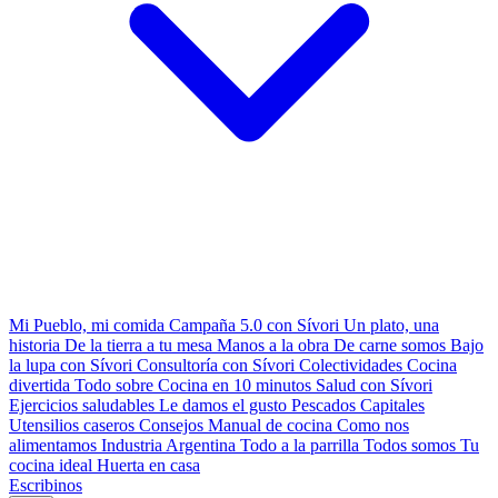
Mi Pueblo, mi comida
Campaña 5.0 con Sívori
Un plato, una
historia
De la tierra a tu mesa
Manos a la obra
De carne somos
Bajo
la lupa con Sívori
Consultoría con Sívori
Colectividades
Cocina
divertida
Todo sobre
Cocina en 10 minutos
Salud con Sívori
Ejercicios saludables
Le damos el gusto
Pescados Capitales
Utensilios caseros
Consejos
Manual de cocina
Como nos
alimentamos
Industria Argentina
Todo a la parrilla
Todos somos
Tu
cocina ideal
Huerta en casa
Escribinos