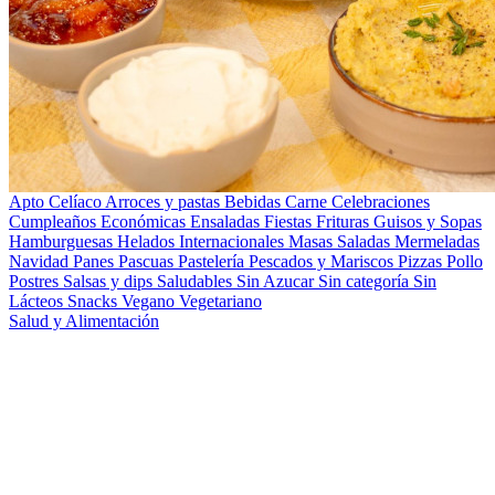
Apto Celíaco
Arroces y pastas
Bebidas
Carne
Celebraciones
Cumpleaños
Económicas
Ensaladas
Fiestas
Frituras
Guisos y Sopas
Hamburguesas
Helados
Internacionales
Masas Saladas
Mermeladas
Navidad
Panes
Pascuas
Pastelería
Pescados y Mariscos
Pizzas
Pollo
Postres
Salsas y dips
Saludables
Sin Azucar
Sin categoría
Sin
Lácteos
Snacks
Vegano
Vegetariano
Salud y Alimentación