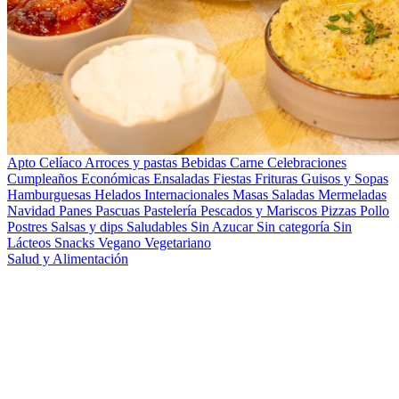
Apto Celíaco
Arroces y pastas
Bebidas
Carne
Celebraciones
Cumpleaños
Económicas
Ensaladas
Fiestas
Frituras
Guisos y Sopas
Hamburguesas
Helados
Internacionales
Masas Saladas
Mermeladas
Navidad
Panes
Pascuas
Pastelería
Pescados y Mariscos
Pizzas
Pollo
Postres
Salsas y dips
Saludables
Sin Azucar
Sin categoría
Sin
Lácteos
Snacks
Vegano
Vegetariano
Salud y Alimentación