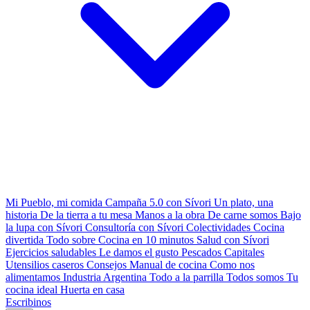
Mi Pueblo, mi comida
Campaña 5.0 con Sívori
Un plato, una
historia
De la tierra a tu mesa
Manos a la obra
De carne somos
Bajo
la lupa con Sívori
Consultoría con Sívori
Colectividades
Cocina
divertida
Todo sobre
Cocina en 10 minutos
Salud con Sívori
Ejercicios saludables
Le damos el gusto
Pescados Capitales
Utensilios caseros
Consejos
Manual de cocina
Como nos
alimentamos
Industria Argentina
Todo a la parrilla
Todos somos
Tu
cocina ideal
Huerta en casa
Escribinos