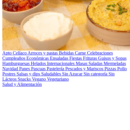
Apto Celíaco
Arroces y pastas
Bebidas
Carne
Celebraciones
Cumpleaños
Económicas
Ensaladas
Fiestas
Frituras
Guisos y Sopas
Hamburguesas
Helados
Internacionales
Masas Saladas
Mermeladas
Navidad
Panes
Pascuas
Pastelería
Pescados y Mariscos
Pizzas
Pollo
Postres
Salsas y dips
Saludables
Sin Azucar
Sin categoría
Sin
Lácteos
Snacks
Vegano
Vegetariano
Salud y Alimentación