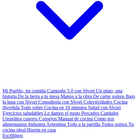
Mi Pueblo, mi comida
Campaña 5.0 con Sívori
Un plato, una
historia
De la tierra a tu mesa
Manos a la obra
De carne somos
Bajo
la lupa con Sívori
Consultoría con Sívori
Colectividades
Cocina
divertida
Todo sobre
Cocina en 10 minutos
Salud con Sívori
Ejercicios saludables
Le damos el gusto
Pescados Capitales
Utensilios caseros
Consejos
Manual de cocina
Como nos
alimentamos
Industria Argentina
Todo a la parrilla
Todos somos
Tu
cocina ideal
Huerta en casa
Escribinos