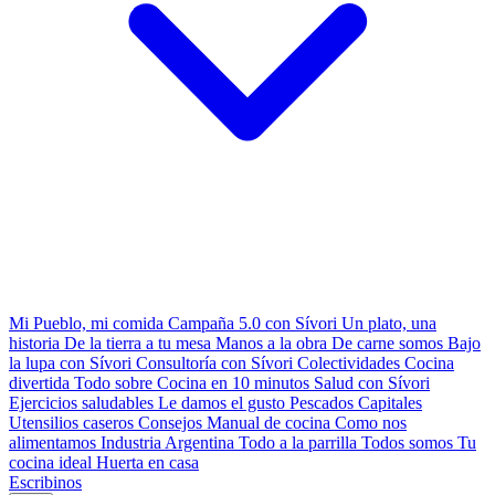
Mi Pueblo, mi comida
Campaña 5.0 con Sívori
Un plato, una
historia
De la tierra a tu mesa
Manos a la obra
De carne somos
Bajo
la lupa con Sívori
Consultoría con Sívori
Colectividades
Cocina
divertida
Todo sobre
Cocina en 10 minutos
Salud con Sívori
Ejercicios saludables
Le damos el gusto
Pescados Capitales
Utensilios caseros
Consejos
Manual de cocina
Como nos
alimentamos
Industria Argentina
Todo a la parrilla
Todos somos
Tu
cocina ideal
Huerta en casa
Escribinos