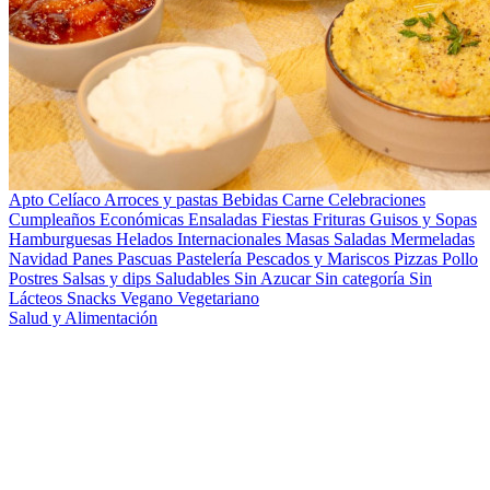
Apto Celíaco
Arroces y pastas
Bebidas
Carne
Celebraciones
Cumpleaños
Económicas
Ensaladas
Fiestas
Frituras
Guisos y Sopas
Hamburguesas
Helados
Internacionales
Masas Saladas
Mermeladas
Navidad
Panes
Pascuas
Pastelería
Pescados y Mariscos
Pizzas
Pollo
Postres
Salsas y dips
Saludables
Sin Azucar
Sin categoría
Sin
Lácteos
Snacks
Vegano
Vegetariano
Salud y Alimentación