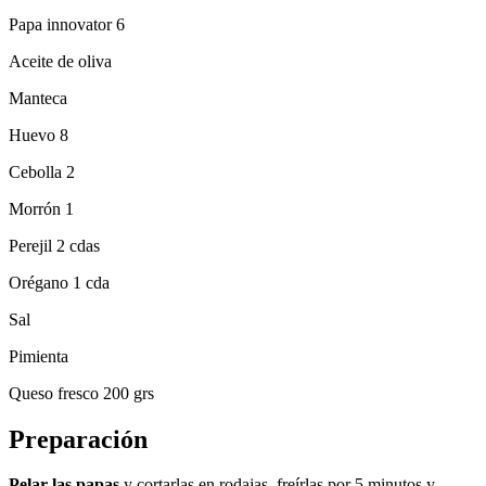
Papa innovator 6
Aceite de oliva
Manteca
Huevo 8
Cebolla 2
Morrón 1
Perejil 2 cdas
Orégano 1 cda
Sal
Pimienta
Queso fresco 200 grs
Preparación
Pelar las papas
y cortarlas en rodajas, freírlas por 5 minutos y