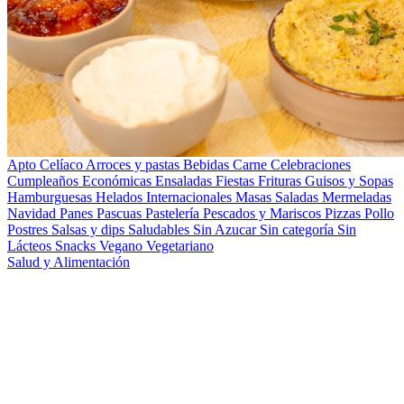
Apto Celíaco
Arroces y pastas
Bebidas
Carne
Celebraciones
Cumpleaños
Económicas
Ensaladas
Fiestas
Frituras
Guisos y Sopas
Hamburguesas
Helados
Internacionales
Masas Saladas
Mermeladas
Navidad
Panes
Pascuas
Pastelería
Pescados y Mariscos
Pizzas
Pollo
Postres
Salsas y dips
Saludables
Sin Azucar
Sin categoría
Sin
Lácteos
Snacks
Vegano
Vegetariano
Salud y Alimentación