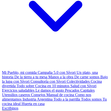
Mi Pueblo, mi comida
Campaña 5.0 con Sívori
Un plato, una
historia
De la tierra a tu mesa
Manos a la obra
De carne somos
Bajo
la lupa con Sívori
Consultoría con Sívori
Colectividades
Cocina
divertida
Todo sobre
Cocina en 10 minutos
Salud con Sívori
Ejercicios saludables
Le damos el gusto
Pescados Capitales
Utensilios caseros
Consejos
Manual de cocina
Como nos
alimentamos
Industria Argentina
Todo a la parrilla
Todos somos
Tu
cocina ideal
Huerta en casa
Escribinos