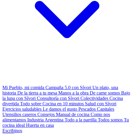
Mi Pueblo, mi comida
Campaña 5.0 con Sívori
Un plato, una
historia
De la tierra a tu mesa
Manos a la obra
De carne somos
Bajo
la lupa con Sívori
Consultoría con Sívori
Colectividades
Cocina
divertida
Todo sobre
Cocina en 10 minutos
Salud con Sívori
Ejercicios saludables
Le damos el gusto
Pescados Capitales
Utensilios caseros
Consejos
Manual de cocina
Como nos
alimentamos
Industria Argentina
Todo a la parrilla
Todos somos
Tu
cocina ideal
Huerta en casa
Escribinos