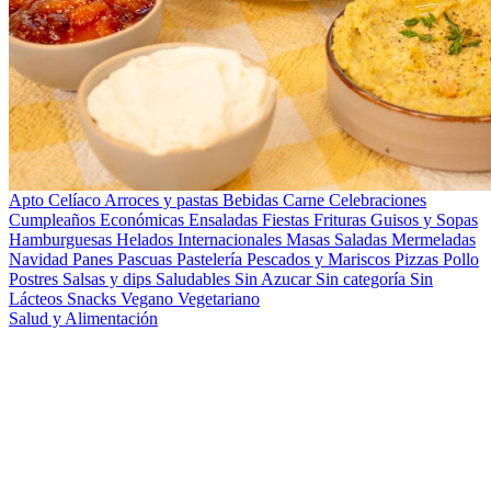
Apto Celíaco
Arroces y pastas
Bebidas
Carne
Celebraciones
Cumpleaños
Económicas
Ensaladas
Fiestas
Frituras
Guisos y Sopas
Hamburguesas
Helados
Internacionales
Masas Saladas
Mermeladas
Navidad
Panes
Pascuas
Pastelería
Pescados y Mariscos
Pizzas
Pollo
Postres
Salsas y dips
Saludables
Sin Azucar
Sin categoría
Sin
Lácteos
Snacks
Vegano
Vegetariano
Salud y Alimentación