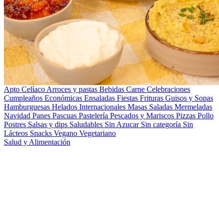
Apto Celíaco
Arroces y pastas
Bebidas
Carne
Celebraciones
Cumpleaños
Económicas
Ensaladas
Fiestas
Frituras
Guisos y Sopas
Hamburguesas
Helados
Internacionales
Masas Saladas
Mermeladas
Navidad
Panes
Pascuas
Pastelería
Pescados y Mariscos
Pizzas
Pollo
Postres
Salsas y dips
Saludables
Sin Azucar
Sin categoría
Sin
Lácteos
Snacks
Vegano
Vegetariano
Salud y Alimentación