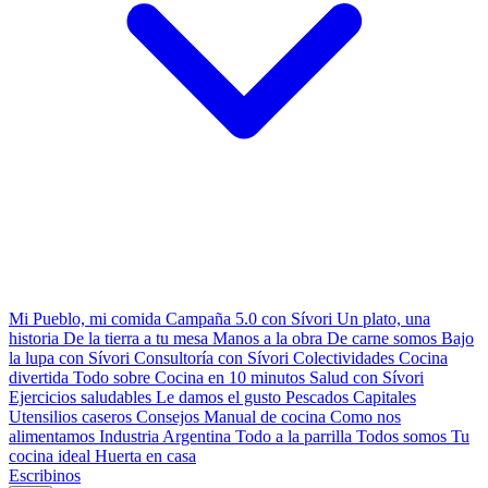
Mi Pueblo, mi comida
Campaña 5.0 con Sívori
Un plato, una
historia
De la tierra a tu mesa
Manos a la obra
De carne somos
Bajo
la lupa con Sívori
Consultoría con Sívori
Colectividades
Cocina
divertida
Todo sobre
Cocina en 10 minutos
Salud con Sívori
Ejercicios saludables
Le damos el gusto
Pescados Capitales
Utensilios caseros
Consejos
Manual de cocina
Como nos
alimentamos
Industria Argentina
Todo a la parrilla
Todos somos
Tu
cocina ideal
Huerta en casa
Escribinos