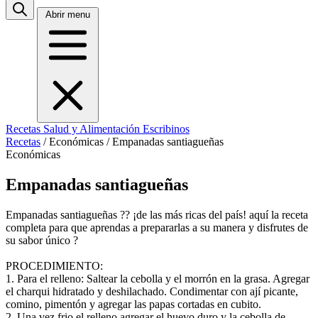
Abrir menu
Recetas
Salud y Alimentación
Escribinos
Recetas
/
Económicas
/
Empanadas santiagueñas
Económicas
Empanadas santiagueñas
Empanadas santiagueñas ?? ¡de las más ricas del país! aquí la receta
completa para que aprendas a prepararlas a su manera y disfrutes de
su sabor único ?
PROCEDIMIENTO:
1. Para el relleno: Saltear la cebolla y el morrón en la grasa. Agregar
el charqui hidratado y deshilachado. Condimentar con ají picante,
comino, pimentón y agregar las papas cortadas en cubito.
2. Una vez frio el relleno agregar el huevo duro y la cebolla de