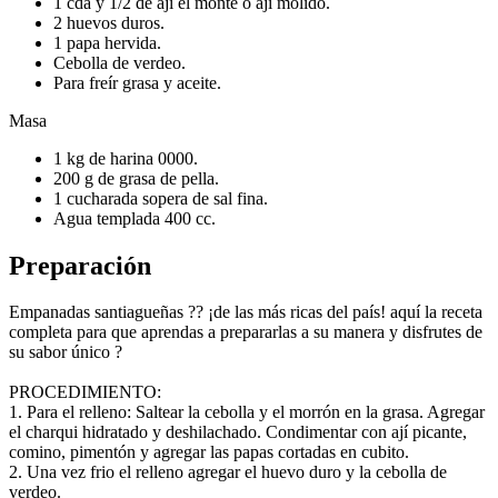
1 cda y 1/2 de ají el monte o ají molido.
2 huevos duros.
1 papa hervida.
Cebolla de verdeo.
Para freír grasa y aceite.
Masa
1 kg de harina 0000.
200 g de grasa de pella.
1 cucharada sopera de sal fina.
Agua templada 400 cc.
Preparación
Empanadas santiagueñas ?? ¡de las más ricas del país! aquí la receta
completa para que aprendas a prepararlas a su manera y disfrutes de
su sabor único ?
PROCEDIMIENTO:
1. Para el relleno: Saltear la cebolla y el morrón en la grasa. Agregar
el charqui hidratado y deshilachado. Condimentar con ají picante,
comino, pimentón y agregar las papas cortadas en cubito.
2. Una vez frio el relleno agregar el huevo duro y la cebolla de
verdeo.