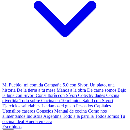
Mi Pueblo, mi comida
Campaña 5.0 con Sívori
Un plato, una
historia
De la tierra a tu mesa
Manos a la obra
De carne somos
Bajo
la lupa con Sívori
Consultoría con Sívori
Colectividades
Cocina
divertida
Todo sobre
Cocina en 10 minutos
Salud con Sívori
Ejercicios saludables
Le damos el gusto
Pescados Capitales
Utensilios caseros
Consejos
Manual de cocina
Como nos
alimentamos
Industria Argentina
Todo a la parrilla
Todos somos
Tu
cocina ideal
Huerta en casa
Escribinos