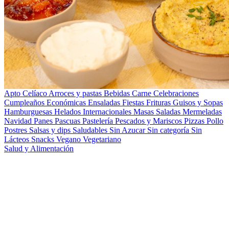
Apto Celíaco
Arroces y pastas
Bebidas
Carne
Celebraciones
Cumpleaños
Económicas
Ensaladas
Fiestas
Frituras
Guisos y Sopas
Hamburguesas
Helados
Internacionales
Masas Saladas
Mermeladas
Navidad
Panes
Pascuas
Pastelería
Pescados y Mariscos
Pizzas
Pollo
Postres
Salsas y dips
Saludables
Sin Azucar
Sin categoría
Sin
Lácteos
Snacks
Vegano
Vegetariano
Salud y Alimentación