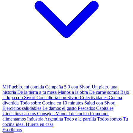
Mi Pueblo, mi comida
Campaña 5.0 con Sívori
Un plato, una
historia
De la tierra a tu mesa
Manos a la obra
De carne somos
Bajo
la lupa con Sívori
Consultoría con Sívori
Colectividades
Cocina
divertida
Todo sobre
Cocina en 10 minutos
Salud con Sívori
Ejercicios saludables
Le damos el gusto
Pescados Capitales
Utensilios caseros
Consejos
Manual de cocina
Como nos
alimentamos
Industria Argentina
Todo a la parrilla
Todos somos
Tu
cocina ideal
Huerta en casa
Escribinos