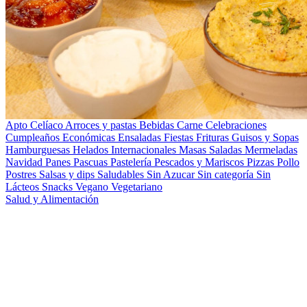
Apto Celíaco
Arroces y pastas
Bebidas
Carne
Celebraciones
Cumpleaños
Económicas
Ensaladas
Fiestas
Frituras
Guisos y Sopas
Hamburguesas
Helados
Internacionales
Masas Saladas
Mermeladas
Navidad
Panes
Pascuas
Pastelería
Pescados y Mariscos
Pizzas
Pollo
Postres
Salsas y dips
Saludables
Sin Azucar
Sin categoría
Sin
Lácteos
Snacks
Vegano
Vegetariano
Salud y Alimentación