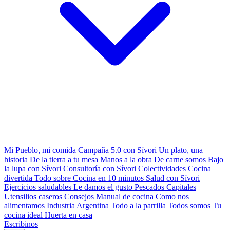
Mi Pueblo, mi comida
Campaña 5.0 con Sívori
Un plato, una
historia
De la tierra a tu mesa
Manos a la obra
De carne somos
Bajo
la lupa con Sívori
Consultoría con Sívori
Colectividades
Cocina
divertida
Todo sobre
Cocina en 10 minutos
Salud con Sívori
Ejercicios saludables
Le damos el gusto
Pescados Capitales
Utensilios caseros
Consejos
Manual de cocina
Como nos
alimentamos
Industria Argentina
Todo a la parrilla
Todos somos
Tu
cocina ideal
Huerta en casa
Escribinos