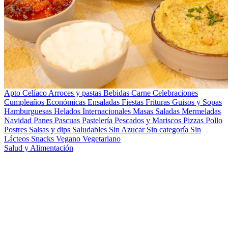
Apto Celíaco
Arroces y pastas
Bebidas
Carne
Celebraciones
Cumpleaños
Económicas
Ensaladas
Fiestas
Frituras
Guisos y Sopas
Hamburguesas
Helados
Internacionales
Masas Saladas
Mermeladas
Navidad
Panes
Pascuas
Pastelería
Pescados y Mariscos
Pizzas
Pollo
Postres
Salsas y dips
Saludables
Sin Azucar
Sin categoría
Sin
Lácteos
Snacks
Vegano
Vegetariano
Salud y Alimentación