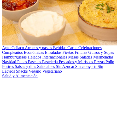
Apto Celíaco
Arroces y pastas
Bebidas
Carne
Celebraciones
Cumpleaños
Económicas
Ensaladas
Fiestas
Frituras
Guisos y Sopas
Hamburguesas
Helados
Internacionales
Masas Saladas
Mermeladas
Navidad
Panes
Pascuas
Pastelería
Pescados y Mariscos
Pizzas
Pollo
Postres
Salsas y dips
Saludables
Sin Azucar
Sin categoría
Sin
Lácteos
Snacks
Vegano
Vegetariano
Salud y Alimentación