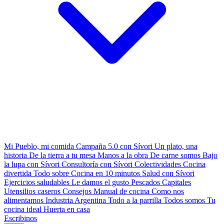
Mi Pueblo, mi comida
Campaña 5.0 con Sívori
Un plato, una
historia
De la tierra a tu mesa
Manos a la obra
De carne somos
Bajo
la lupa con Sívori
Consultoría con Sívori
Colectividades
Cocina
divertida
Todo sobre
Cocina en 10 minutos
Salud con Sívori
Ejercicios saludables
Le damos el gusto
Pescados Capitales
Utensilios caseros
Consejos
Manual de cocina
Como nos
alimentamos
Industria Argentina
Todo a la parrilla
Todos somos
Tu
cocina ideal
Huerta en casa
Escribinos