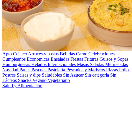
Apto Celíaco
Arroces y pastas
Bebidas
Carne
Celebraciones
Cumpleaños
Económicas
Ensaladas
Fiestas
Frituras
Guisos y Sopas
Hamburguesas
Helados
Internacionales
Masas Saladas
Mermeladas
Navidad
Panes
Pascuas
Pastelería
Pescados y Mariscos
Pizzas
Pollo
Postres
Salsas y dips
Saludables
Sin Azucar
Sin categoría
Sin
Lácteos
Snacks
Vegano
Vegetariano
Salud y Alimentación