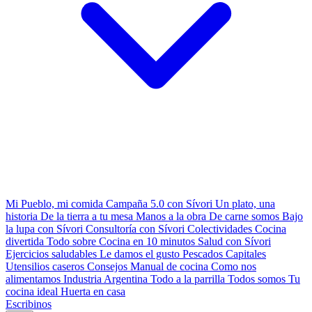
Mi Pueblo, mi comida
Campaña 5.0 con Sívori
Un plato, una
historia
De la tierra a tu mesa
Manos a la obra
De carne somos
Bajo
la lupa con Sívori
Consultoría con Sívori
Colectividades
Cocina
divertida
Todo sobre
Cocina en 10 minutos
Salud con Sívori
Ejercicios saludables
Le damos el gusto
Pescados Capitales
Utensilios caseros
Consejos
Manual de cocina
Como nos
alimentamos
Industria Argentina
Todo a la parrilla
Todos somos
Tu
cocina ideal
Huerta en casa
Escribinos