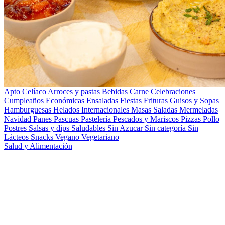
Apto Celíaco
Arroces y pastas
Bebidas
Carne
Celebraciones
Cumpleaños
Económicas
Ensaladas
Fiestas
Frituras
Guisos y Sopas
Hamburguesas
Helados
Internacionales
Masas Saladas
Mermeladas
Navidad
Panes
Pascuas
Pastelería
Pescados y Mariscos
Pizzas
Pollo
Postres
Salsas y dips
Saludables
Sin Azucar
Sin categoría
Sin
Lácteos
Snacks
Vegano
Vegetariano
Salud y Alimentación