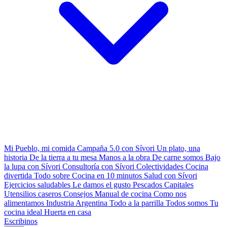
Mi Pueblo, mi comida
Campaña 5.0 con Sívori
Un plato, una
historia
De la tierra a tu mesa
Manos a la obra
De carne somos
Bajo
la lupa con Sívori
Consultoría con Sívori
Colectividades
Cocina
divertida
Todo sobre
Cocina en 10 minutos
Salud con Sívori
Ejercicios saludables
Le damos el gusto
Pescados Capitales
Utensilios caseros
Consejos
Manual de cocina
Como nos
alimentamos
Industria Argentina
Todo a la parrilla
Todos somos
Tu
cocina ideal
Huerta en casa
Escribinos