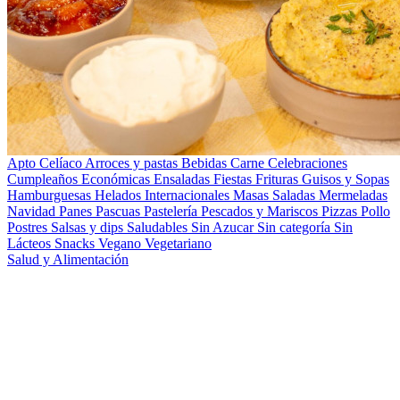
Apto Celíaco
Arroces y pastas
Bebidas
Carne
Celebraciones
Cumpleaños
Económicas
Ensaladas
Fiestas
Frituras
Guisos y Sopas
Hamburguesas
Helados
Internacionales
Masas Saladas
Mermeladas
Navidad
Panes
Pascuas
Pastelería
Pescados y Mariscos
Pizzas
Pollo
Postres
Salsas y dips
Saludables
Sin Azucar
Sin categoría
Sin
Lácteos
Snacks
Vegano
Vegetariano
Salud y Alimentación