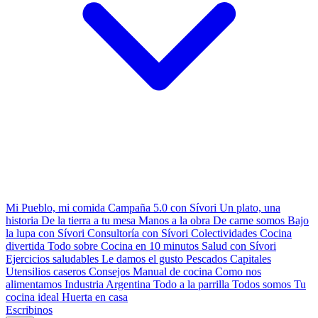
Mi Pueblo, mi comida
Campaña 5.0 con Sívori
Un plato, una
historia
De la tierra a tu mesa
Manos a la obra
De carne somos
Bajo
la lupa con Sívori
Consultoría con Sívori
Colectividades
Cocina
divertida
Todo sobre
Cocina en 10 minutos
Salud con Sívori
Ejercicios saludables
Le damos el gusto
Pescados Capitales
Utensilios caseros
Consejos
Manual de cocina
Como nos
alimentamos
Industria Argentina
Todo a la parrilla
Todos somos
Tu
cocina ideal
Huerta en casa
Escribinos