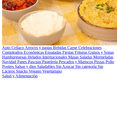
Apto Celíaco
Arroces y pastas
Bebidas
Carne
Celebraciones
Cumpleaños
Económicas
Ensaladas
Fiestas
Frituras
Guisos y Sopas
Hamburguesas
Helados
Internacionales
Masas Saladas
Mermeladas
Navidad
Panes
Pascuas
Pastelería
Pescados y Mariscos
Pizzas
Pollo
Postres
Salsas y dips
Saludables
Sin Azucar
Sin categoría
Sin
Lácteos
Snacks
Vegano
Vegetariano
Salud y Alimentación