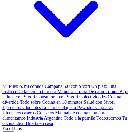
Mi Pueblo, mi comida
Campaña 5.0 con Sívori
Un plato, una
historia
De la tierra a tu mesa
Manos a la obra
De carne somos
Bajo
la lupa con Sívori
Consultoría con Sívori
Colectividades
Cocina
divertida
Todo sobre
Cocina en 10 minutos
Salud con Sívori
Ejercicios saludables
Le damos el gusto
Pescados Capitales
Utensilios caseros
Consejos
Manual de cocina
Como nos
alimentamos
Industria Argentina
Todo a la parrilla
Todos somos
Tu
cocina ideal
Huerta en casa
Escribinos