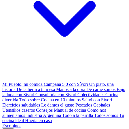
Mi Pueblo, mi comida
Campaña 5.0 con Sívori
Un plato, una
historia
De la tierra a tu mesa
Manos a la obra
De carne somos
Bajo
la lupa con Sívori
Consultoría con Sívori
Colectividades
Cocina
divertida
Todo sobre
Cocina en 10 minutos
Salud con Sívori
Ejercicios saludables
Le damos el gusto
Pescados Capitales
Utensilios caseros
Consejos
Manual de cocina
Como nos
alimentamos
Industria Argentina
Todo a la parrilla
Todos somos
Tu
cocina ideal
Huerta en casa
Escribinos