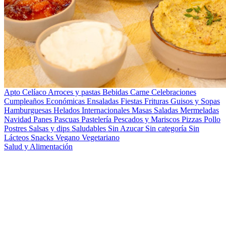
Apto Celíaco
Arroces y pastas
Bebidas
Carne
Celebraciones
Cumpleaños
Económicas
Ensaladas
Fiestas
Frituras
Guisos y Sopas
Hamburguesas
Helados
Internacionales
Masas Saladas
Mermeladas
Navidad
Panes
Pascuas
Pastelería
Pescados y Mariscos
Pizzas
Pollo
Postres
Salsas y dips
Saludables
Sin Azucar
Sin categoría
Sin
Lácteos
Snacks
Vegano
Vegetariano
Salud y Alimentación