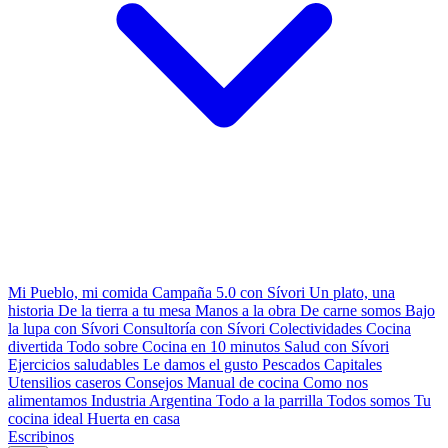
Mi Pueblo, mi comida
Campaña 5.0 con Sívori
Un plato, una
historia
De la tierra a tu mesa
Manos a la obra
De carne somos
Bajo
la lupa con Sívori
Consultoría con Sívori
Colectividades
Cocina
divertida
Todo sobre
Cocina en 10 minutos
Salud con Sívori
Ejercicios saludables
Le damos el gusto
Pescados Capitales
Utensilios caseros
Consejos
Manual de cocina
Como nos
alimentamos
Industria Argentina
Todo a la parrilla
Todos somos
Tu
cocina ideal
Huerta en casa
Escribinos