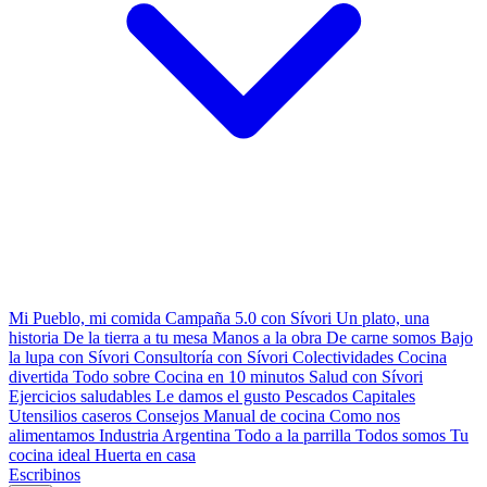
Mi Pueblo, mi comida
Campaña 5.0 con Sívori
Un plato, una
historia
De la tierra a tu mesa
Manos a la obra
De carne somos
Bajo
la lupa con Sívori
Consultoría con Sívori
Colectividades
Cocina
divertida
Todo sobre
Cocina en 10 minutos
Salud con Sívori
Ejercicios saludables
Le damos el gusto
Pescados Capitales
Utensilios caseros
Consejos
Manual de cocina
Como nos
alimentamos
Industria Argentina
Todo a la parrilla
Todos somos
Tu
cocina ideal
Huerta en casa
Escribinos