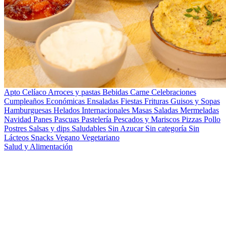
Apto Celíaco
Arroces y pastas
Bebidas
Carne
Celebraciones
Cumpleaños
Económicas
Ensaladas
Fiestas
Frituras
Guisos y Sopas
Hamburguesas
Helados
Internacionales
Masas Saladas
Mermeladas
Navidad
Panes
Pascuas
Pastelería
Pescados y Mariscos
Pizzas
Pollo
Postres
Salsas y dips
Saludables
Sin Azucar
Sin categoría
Sin
Lácteos
Snacks
Vegano
Vegetariano
Salud y Alimentación