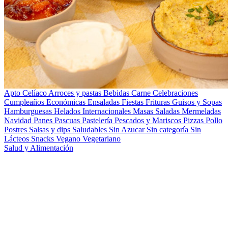
Apto Celíaco
Arroces y pastas
Bebidas
Carne
Celebraciones
Cumpleaños
Económicas
Ensaladas
Fiestas
Frituras
Guisos y Sopas
Hamburguesas
Helados
Internacionales
Masas Saladas
Mermeladas
Navidad
Panes
Pascuas
Pastelería
Pescados y Mariscos
Pizzas
Pollo
Postres
Salsas y dips
Saludables
Sin Azucar
Sin categoría
Sin
Lácteos
Snacks
Vegano
Vegetariano
Salud y Alimentación