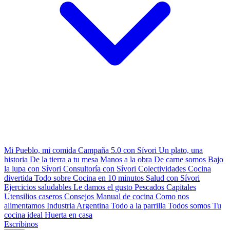
Mi Pueblo, mi comida
Campaña 5.0 con Sívori
Un plato, una
historia
De la tierra a tu mesa
Manos a la obra
De carne somos
Bajo
la lupa con Sívori
Consultoría con Sívori
Colectividades
Cocina
divertida
Todo sobre
Cocina en 10 minutos
Salud con Sívori
Ejercicios saludables
Le damos el gusto
Pescados Capitales
Utensilios caseros
Consejos
Manual de cocina
Como nos
alimentamos
Industria Argentina
Todo a la parrilla
Todos somos
Tu
cocina ideal
Huerta en casa
Escribinos