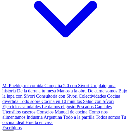
Mi Pueblo, mi comida
Campaña 5.0 con Sívori
Un plato, una
historia
De la tierra a tu mesa
Manos a la obra
De carne somos
Bajo
la lupa con Sívori
Consultoría con Sívori
Colectividades
Cocina
divertida
Todo sobre
Cocina en 10 minutos
Salud con Sívori
Ejercicios saludables
Le damos el gusto
Pescados Capitales
Utensilios caseros
Consejos
Manual de cocina
Como nos
alimentamos
Industria Argentina
Todo a la parrilla
Todos somos
Tu
cocina ideal
Huerta en casa
Escribinos