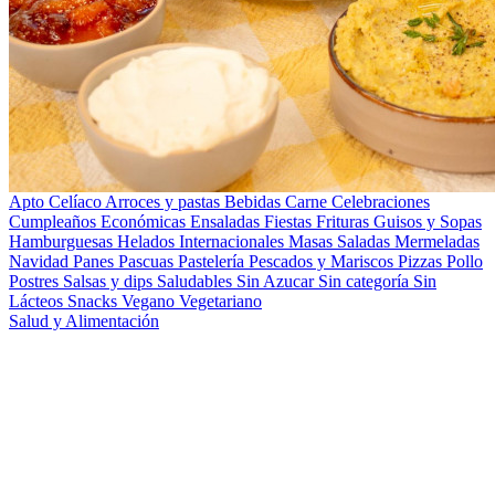
Apto Celíaco
Arroces y pastas
Bebidas
Carne
Celebraciones
Cumpleaños
Económicas
Ensaladas
Fiestas
Frituras
Guisos y Sopas
Hamburguesas
Helados
Internacionales
Masas Saladas
Mermeladas
Navidad
Panes
Pascuas
Pastelería
Pescados y Mariscos
Pizzas
Pollo
Postres
Salsas y dips
Saludables
Sin Azucar
Sin categoría
Sin
Lácteos
Snacks
Vegano
Vegetariano
Salud y Alimentación