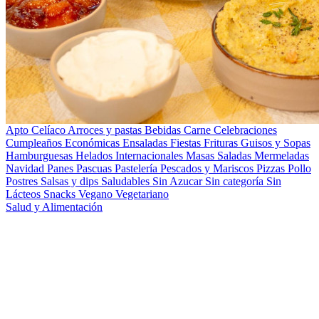
Apto Celíaco
Arroces y pastas
Bebidas
Carne
Celebraciones
Cumpleaños
Económicas
Ensaladas
Fiestas
Frituras
Guisos y Sopas
Hamburguesas
Helados
Internacionales
Masas Saladas
Mermeladas
Navidad
Panes
Pascuas
Pastelería
Pescados y Mariscos
Pizzas
Pollo
Postres
Salsas y dips
Saludables
Sin Azucar
Sin categoría
Sin
Lácteos
Snacks
Vegano
Vegetariano
Salud y Alimentación