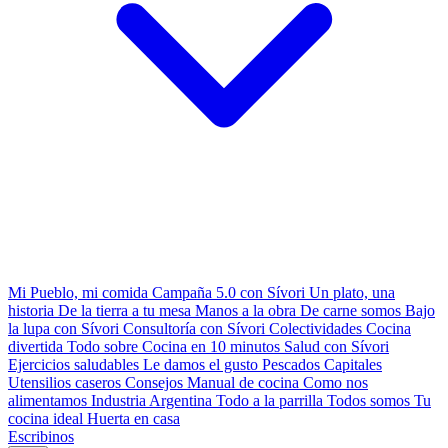
Mi Pueblo, mi comida
Campaña 5.0 con Sívori
Un plato, una
historia
De la tierra a tu mesa
Manos a la obra
De carne somos
Bajo
la lupa con Sívori
Consultoría con Sívori
Colectividades
Cocina
divertida
Todo sobre
Cocina en 10 minutos
Salud con Sívori
Ejercicios saludables
Le damos el gusto
Pescados Capitales
Utensilios caseros
Consejos
Manual de cocina
Como nos
alimentamos
Industria Argentina
Todo a la parrilla
Todos somos
Tu
cocina ideal
Huerta en casa
Escribinos