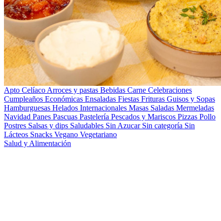
Apto Celíaco
Arroces y pastas
Bebidas
Carne
Celebraciones
Cumpleaños
Económicas
Ensaladas
Fiestas
Frituras
Guisos y Sopas
Hamburguesas
Helados
Internacionales
Masas Saladas
Mermeladas
Navidad
Panes
Pascuas
Pastelería
Pescados y Mariscos
Pizzas
Pollo
Postres
Salsas y dips
Saludables
Sin Azucar
Sin categoría
Sin
Lácteos
Snacks
Vegano
Vegetariano
Salud y Alimentación