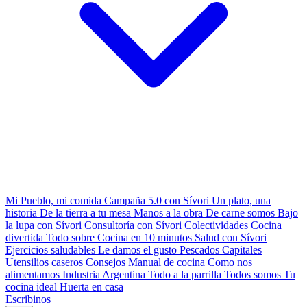
Mi Pueblo, mi comida
Campaña 5.0 con Sívori
Un plato, una
historia
De la tierra a tu mesa
Manos a la obra
De carne somos
Bajo
la lupa con Sívori
Consultoría con Sívori
Colectividades
Cocina
divertida
Todo sobre
Cocina en 10 minutos
Salud con Sívori
Ejercicios saludables
Le damos el gusto
Pescados Capitales
Utensilios caseros
Consejos
Manual de cocina
Como nos
alimentamos
Industria Argentina
Todo a la parrilla
Todos somos
Tu
cocina ideal
Huerta en casa
Escribinos