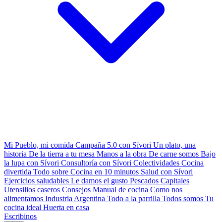
Mi Pueblo, mi comida
Campaña 5.0 con Sívori
Un plato, una
historia
De la tierra a tu mesa
Manos a la obra
De carne somos
Bajo
la lupa con Sívori
Consultoría con Sívori
Colectividades
Cocina
divertida
Todo sobre
Cocina en 10 minutos
Salud con Sívori
Ejercicios saludables
Le damos el gusto
Pescados Capitales
Utensilios caseros
Consejos
Manual de cocina
Como nos
alimentamos
Industria Argentina
Todo a la parrilla
Todos somos
Tu
cocina ideal
Huerta en casa
Escribinos