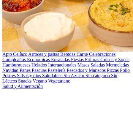
Apto Celíaco
Arroces y pastas
Bebidas
Carne
Celebraciones
Cumpleaños
Económicas
Ensaladas
Fiestas
Frituras
Guisos y Sopas
Hamburguesas
Helados
Internacionales
Masas Saladas
Mermeladas
Navidad
Panes
Pascuas
Pastelería
Pescados y Mariscos
Pizzas
Pollo
Postres
Salsas y dips
Saludables
Sin Azucar
Sin categoría
Sin
Lácteos
Snacks
Vegano
Vegetariano
Salud y Alimentación