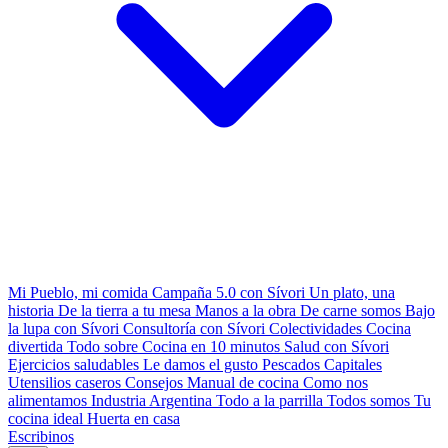
Mi Pueblo, mi comida
Campaña 5.0 con Sívori
Un plato, una
historia
De la tierra a tu mesa
Manos a la obra
De carne somos
Bajo
la lupa con Sívori
Consultoría con Sívori
Colectividades
Cocina
divertida
Todo sobre
Cocina en 10 minutos
Salud con Sívori
Ejercicios saludables
Le damos el gusto
Pescados Capitales
Utensilios caseros
Consejos
Manual de cocina
Como nos
alimentamos
Industria Argentina
Todo a la parrilla
Todos somos
Tu
cocina ideal
Huerta en casa
Escribinos