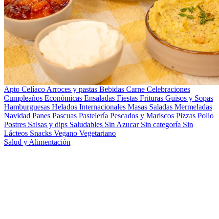
Apto Celíaco
Arroces y pastas
Bebidas
Carne
Celebraciones
Cumpleaños
Económicas
Ensaladas
Fiestas
Frituras
Guisos y Sopas
Hamburguesas
Helados
Internacionales
Masas Saladas
Mermeladas
Navidad
Panes
Pascuas
Pastelería
Pescados y Mariscos
Pizzas
Pollo
Postres
Salsas y dips
Saludables
Sin Azucar
Sin categoría
Sin
Lácteos
Snacks
Vegano
Vegetariano
Salud y Alimentación