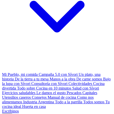
Mi Pueblo, mi comida
Campaña 5.0 con Sívori
Un plato, una
historia
De la tierra a tu mesa
Manos a la obra
De carne somos
Bajo
la lupa con Sívori
Consultoría con Sívori
Colectividades
Cocina
divertida
Todo sobre
Cocina en 10 minutos
Salud con Sívori
Ejercicios saludables
Le damos el gusto
Pescados Capitales
Utensilios caseros
Consejos
Manual de cocina
Como nos
alimentamos
Industria Argentina
Todo a la parrilla
Todos somos
Tu
cocina ideal
Huerta en casa
Escribinos