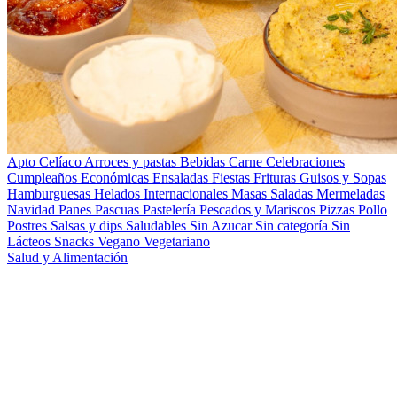
Apto Celíaco
Arroces y pastas
Bebidas
Carne
Celebraciones
Cumpleaños
Económicas
Ensaladas
Fiestas
Frituras
Guisos y Sopas
Hamburguesas
Helados
Internacionales
Masas Saladas
Mermeladas
Navidad
Panes
Pascuas
Pastelería
Pescados y Mariscos
Pizzas
Pollo
Postres
Salsas y dips
Saludables
Sin Azucar
Sin categoría
Sin
Lácteos
Snacks
Vegano
Vegetariano
Salud y Alimentación