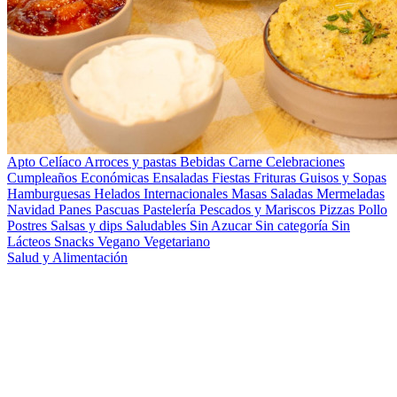
Apto Celíaco
Arroces y pastas
Bebidas
Carne
Celebraciones
Cumpleaños
Económicas
Ensaladas
Fiestas
Frituras
Guisos y Sopas
Hamburguesas
Helados
Internacionales
Masas Saladas
Mermeladas
Navidad
Panes
Pascuas
Pastelería
Pescados y Mariscos
Pizzas
Pollo
Postres
Salsas y dips
Saludables
Sin Azucar
Sin categoría
Sin
Lácteos
Snacks
Vegano
Vegetariano
Salud y Alimentación