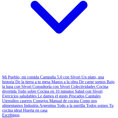
Mi Pueblo, mi comida
Campaña 5.0 con Sívori
Un plato, una
historia
De la tierra a tu mesa
Manos a la obra
De carne somos
Bajo
la lupa con Sívori
Consultoría con Sívori
Colectividades
Cocina
divertida
Todo sobre
Cocina en 10 minutos
Salud con Sívori
Ejercicios saludables
Le damos el gusto
Pescados Capitales
Utensilios caseros
Consejos
Manual de cocina
Como nos
alimentamos
Industria Argentina
Todo a la parrilla
Todos somos
Tu
cocina ideal
Huerta en casa
Escribinos