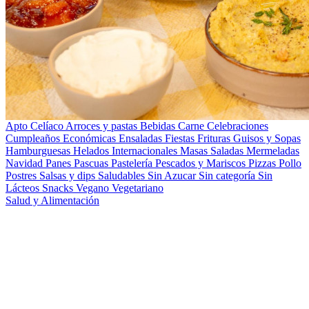
Apto Celíaco
Arroces y pastas
Bebidas
Carne
Celebraciones
Cumpleaños
Económicas
Ensaladas
Fiestas
Frituras
Guisos y Sopas
Hamburguesas
Helados
Internacionales
Masas Saladas
Mermeladas
Navidad
Panes
Pascuas
Pastelería
Pescados y Mariscos
Pizzas
Pollo
Postres
Salsas y dips
Saludables
Sin Azucar
Sin categoría
Sin
Lácteos
Snacks
Vegano
Vegetariano
Salud y Alimentación