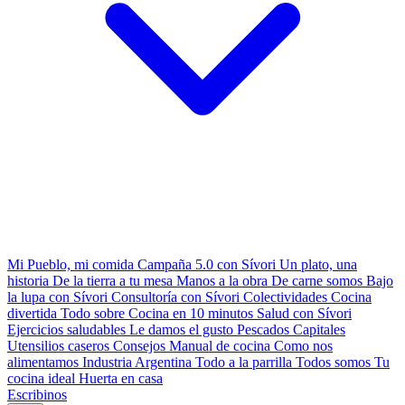
Mi Pueblo, mi comida
Campaña 5.0 con Sívori
Un plato, una
historia
De la tierra a tu mesa
Manos a la obra
De carne somos
Bajo
la lupa con Sívori
Consultoría con Sívori
Colectividades
Cocina
divertida
Todo sobre
Cocina en 10 minutos
Salud con Sívori
Ejercicios saludables
Le damos el gusto
Pescados Capitales
Utensilios caseros
Consejos
Manual de cocina
Como nos
alimentamos
Industria Argentina
Todo a la parrilla
Todos somos
Tu
cocina ideal
Huerta en casa
Escribinos