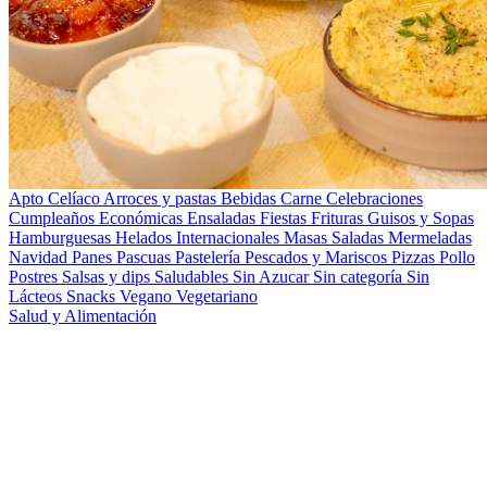
Apto Celíaco
Arroces y pastas
Bebidas
Carne
Celebraciones
Cumpleaños
Económicas
Ensaladas
Fiestas
Frituras
Guisos y Sopas
Hamburguesas
Helados
Internacionales
Masas Saladas
Mermeladas
Navidad
Panes
Pascuas
Pastelería
Pescados y Mariscos
Pizzas
Pollo
Postres
Salsas y dips
Saludables
Sin Azucar
Sin categoría
Sin
Lácteos
Snacks
Vegano
Vegetariano
Salud y Alimentación