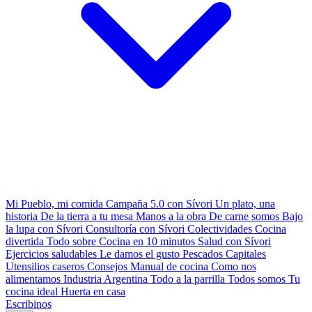
Mi Pueblo, mi comida
Campaña 5.0 con Sívori
Un plato, una
historia
De la tierra a tu mesa
Manos a la obra
De carne somos
Bajo
la lupa con Sívori
Consultoría con Sívori
Colectividades
Cocina
divertida
Todo sobre
Cocina en 10 minutos
Salud con Sívori
Ejercicios saludables
Le damos el gusto
Pescados Capitales
Utensilios caseros
Consejos
Manual de cocina
Como nos
alimentamos
Industria Argentina
Todo a la parrilla
Todos somos
Tu
cocina ideal
Huerta en casa
Escribinos