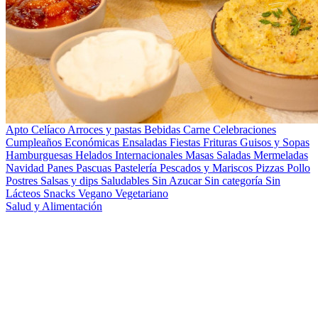
Apto Celíaco
Arroces y pastas
Bebidas
Carne
Celebraciones
Cumpleaños
Económicas
Ensaladas
Fiestas
Frituras
Guisos y Sopas
Hamburguesas
Helados
Internacionales
Masas Saladas
Mermeladas
Navidad
Panes
Pascuas
Pastelería
Pescados y Mariscos
Pizzas
Pollo
Postres
Salsas y dips
Saludables
Sin Azucar
Sin categoría
Sin
Lácteos
Snacks
Vegano
Vegetariano
Salud y Alimentación