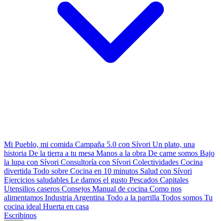
Mi Pueblo, mi comida
Campaña 5.0 con Sívori
Un plato, una
historia
De la tierra a tu mesa
Manos a la obra
De carne somos
Bajo
la lupa con Sívori
Consultoría con Sívori
Colectividades
Cocina
divertida
Todo sobre
Cocina en 10 minutos
Salud con Sívori
Ejercicios saludables
Le damos el gusto
Pescados Capitales
Utensilios caseros
Consejos
Manual de cocina
Como nos
alimentamos
Industria Argentina
Todo a la parrilla
Todos somos
Tu
cocina ideal
Huerta en casa
Escribinos