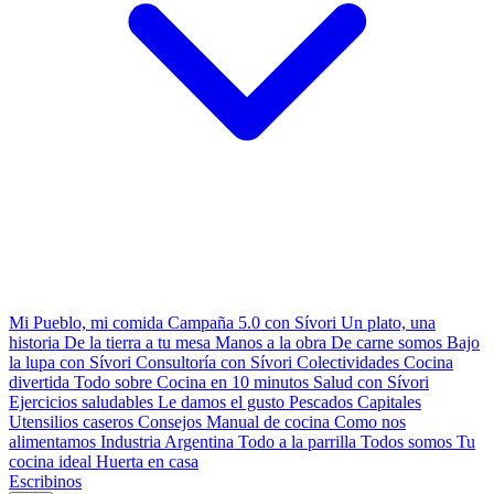
Mi Pueblo, mi comida
Campaña 5.0 con Sívori
Un plato, una
historia
De la tierra a tu mesa
Manos a la obra
De carne somos
Bajo
la lupa con Sívori
Consultoría con Sívori
Colectividades
Cocina
divertida
Todo sobre
Cocina en 10 minutos
Salud con Sívori
Ejercicios saludables
Le damos el gusto
Pescados Capitales
Utensilios caseros
Consejos
Manual de cocina
Como nos
alimentamos
Industria Argentina
Todo a la parrilla
Todos somos
Tu
cocina ideal
Huerta en casa
Escribinos