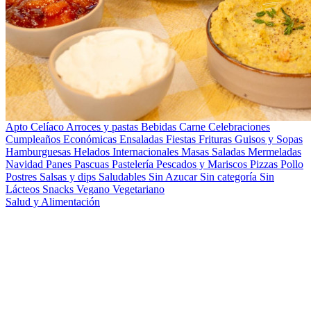
Apto Celíaco
Arroces y pastas
Bebidas
Carne
Celebraciones
Cumpleaños
Económicas
Ensaladas
Fiestas
Frituras
Guisos y Sopas
Hamburguesas
Helados
Internacionales
Masas Saladas
Mermeladas
Navidad
Panes
Pascuas
Pastelería
Pescados y Mariscos
Pizzas
Pollo
Postres
Salsas y dips
Saludables
Sin Azucar
Sin categoría
Sin
Lácteos
Snacks
Vegano
Vegetariano
Salud y Alimentación