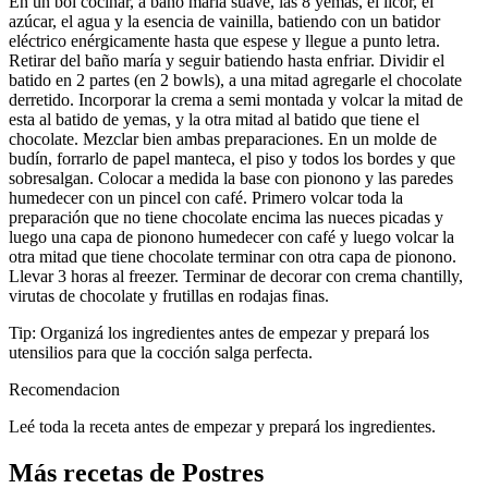
En un bol cocinar, a baño maría suave, las 8 yemas, el licor, el
azúcar, el agua y la esencia de vainilla, batiendo con un batidor
eléctrico enérgicamente hasta que espese y llegue a punto letra.
Retirar del baño maría y seguir batiendo hasta enfriar. Dividir el
batido en 2 partes (en 2 bowls), a una mitad agregarle el chocolate
derretido. Incorporar la crema a semi montada y volcar la mitad de
esta al batido de yemas, y la otra mitad al batido que tiene el
chocolate. Mezclar bien ambas preparaciones. En un molde de
budín, forrarlo de papel manteca, el piso y todos los bordes y que
sobresalgan. Colocar a medida la base con pionono y las paredes
humedecer con un pincel con café. Primero volcar toda la
preparación que no tiene chocolate encima las nueces picadas y
luego una capa de pionono humedecer con café y luego volcar la
otra mitad que tiene chocolate terminar con otra capa de pionono.
Llevar 3 horas al freezer. Terminar de decorar con crema chantilly,
virutas de chocolate y frutillas en rodajas finas.
Tip: Organizá los ingredientes antes de empezar y prepará los
utensilios para que la cocción salga perfecta.
Recomendacion
Leé toda la receta antes de empezar y prepará los ingredientes.
Más recetas de Postres