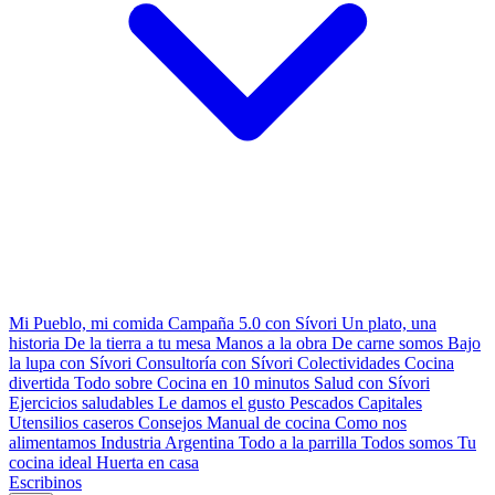
Mi Pueblo, mi comida
Campaña 5.0 con Sívori
Un plato, una
historia
De la tierra a tu mesa
Manos a la obra
De carne somos
Bajo
la lupa con Sívori
Consultoría con Sívori
Colectividades
Cocina
divertida
Todo sobre
Cocina en 10 minutos
Salud con Sívori
Ejercicios saludables
Le damos el gusto
Pescados Capitales
Utensilios caseros
Consejos
Manual de cocina
Como nos
alimentamos
Industria Argentina
Todo a la parrilla
Todos somos
Tu
cocina ideal
Huerta en casa
Escribinos