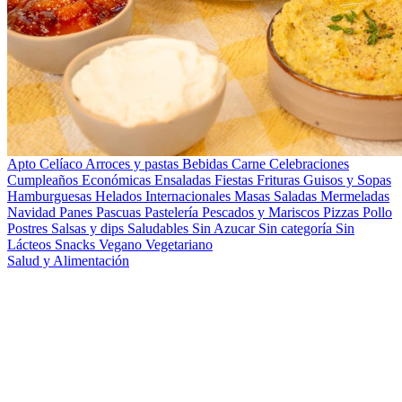
Apto Celíaco
Arroces y pastas
Bebidas
Carne
Celebraciones
Cumpleaños
Económicas
Ensaladas
Fiestas
Frituras
Guisos y Sopas
Hamburguesas
Helados
Internacionales
Masas Saladas
Mermeladas
Navidad
Panes
Pascuas
Pastelería
Pescados y Mariscos
Pizzas
Pollo
Postres
Salsas y dips
Saludables
Sin Azucar
Sin categoría
Sin
Lácteos
Snacks
Vegano
Vegetariano
Salud y Alimentación