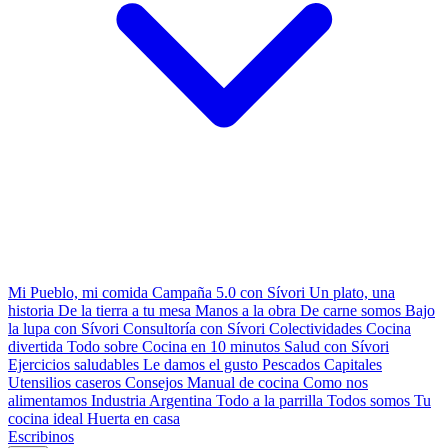
Mi Pueblo, mi comida
Campaña 5.0 con Sívori
Un plato, una
historia
De la tierra a tu mesa
Manos a la obra
De carne somos
Bajo
la lupa con Sívori
Consultoría con Sívori
Colectividades
Cocina
divertida
Todo sobre
Cocina en 10 minutos
Salud con Sívori
Ejercicios saludables
Le damos el gusto
Pescados Capitales
Utensilios caseros
Consejos
Manual de cocina
Como nos
alimentamos
Industria Argentina
Todo a la parrilla
Todos somos
Tu
cocina ideal
Huerta en casa
Escribinos