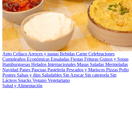
Apto Celíaco
Arroces y pastas
Bebidas
Carne
Celebraciones
Cumpleaños
Económicas
Ensaladas
Fiestas
Frituras
Guisos y Sopas
Hamburguesas
Helados
Internacionales
Masas Saladas
Mermeladas
Navidad
Panes
Pascuas
Pastelería
Pescados y Mariscos
Pizzas
Pollo
Postres
Salsas y dips
Saludables
Sin Azucar
Sin categoría
Sin
Lácteos
Snacks
Vegano
Vegetariano
Salud y Alimentación