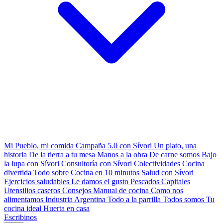
Mi Pueblo, mi comida
Campaña 5.0 con Sívori
Un plato, una
historia
De la tierra a tu mesa
Manos a la obra
De carne somos
Bajo
la lupa con Sívori
Consultoría con Sívori
Colectividades
Cocina
divertida
Todo sobre
Cocina en 10 minutos
Salud con Sívori
Ejercicios saludables
Le damos el gusto
Pescados Capitales
Utensilios caseros
Consejos
Manual de cocina
Como nos
alimentamos
Industria Argentina
Todo a la parrilla
Todos somos
Tu
cocina ideal
Huerta en casa
Escribinos