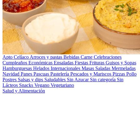
Apto Celíaco
Arroces y pastas
Bebidas
Carne
Celebraciones
Cumpleaños
Económicas
Ensaladas
Fiestas
Frituras
Guisos y Sopas
Hamburguesas
Helados
Internacionales
Masas Saladas
Mermeladas
Navidad
Panes
Pascuas
Pastelería
Pescados y Mariscos
Pizzas
Pollo
Postres
Salsas y dips
Saludables
Sin Azucar
Sin categoría
Sin
Lácteos
Snacks
Vegano
Vegetariano
Salud y Alimentación