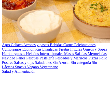
Apto Celíaco
Arroces y pastas
Bebidas
Carne
Celebraciones
Cumpleaños
Económicas
Ensaladas
Fiestas
Frituras
Guisos y Sopas
Hamburguesas
Helados
Internacionales
Masas Saladas
Mermeladas
Navidad
Panes
Pascuas
Pastelería
Pescados y Mariscos
Pizzas
Pollo
Postres
Salsas y dips
Saludables
Sin Azucar
Sin categoría
Sin
Lácteos
Snacks
Vegano
Vegetariano
Salud y Alimentación