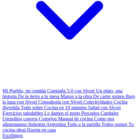
Mi Pueblo, mi comida
Campaña 5.0 con Sívori
Un plato, una
historia
De la tierra a tu mesa
Manos a la obra
De carne somos
Bajo
la lupa con Sívori
Consultoría con Sívori
Colectividades
Cocina
divertida
Todo sobre
Cocina en 10 minutos
Salud con Sívori
Ejercicios saludables
Le damos el gusto
Pescados Capitales
Utensilios caseros
Consejos
Manual de cocina
Como nos
alimentamos
Industria Argentina
Todo a la parrilla
Todos somos
Tu
cocina ideal
Huerta en casa
Escribinos