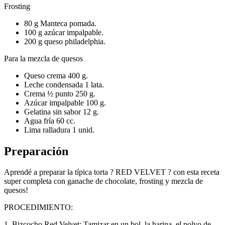
Frosting
80 g Manteca pomada.
100 g azúcar impalpable.
200 g queso philadelphia.
Para la mezcla de quesos
Queso crema 400 g.
Leche condensada 1 lata.
Crema ½ punto 250 g.
Azúcar impalpable 100 g.
Gelatina sin sabor 12 g.
Agua fría 60 cc.
Lima ralladura 1 unid.
Preparación
Aprendé a preparar la típica torta ? RED VELVET ? con esta receta
super completa con ganache de chocolate, frosting y mezcla de
quesos!
PROCEDIMIENTO:
1. Bizcocho Red Velvet: Tamizar en un bol, la harina, el polvo de