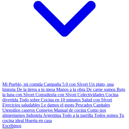
Mi Pueblo, mi comida
Campaña 5.0 con Sívori
Un plato, una
historia
De la tierra a tu mesa
Manos a la obra
De carne somos
Bajo
la lupa con Sívori
Consultoría con Sívori
Colectividades
Cocina
divertida
Todo sobre
Cocina en 10 minutos
Salud con Sívori
Ejercicios saludables
Le damos el gusto
Pescados Capitales
Utensilios caseros
Consejos
Manual de cocina
Como nos
alimentamos
Industria Argentina
Todo a la parrilla
Todos somos
Tu
cocina ideal
Huerta en casa
Escribinos