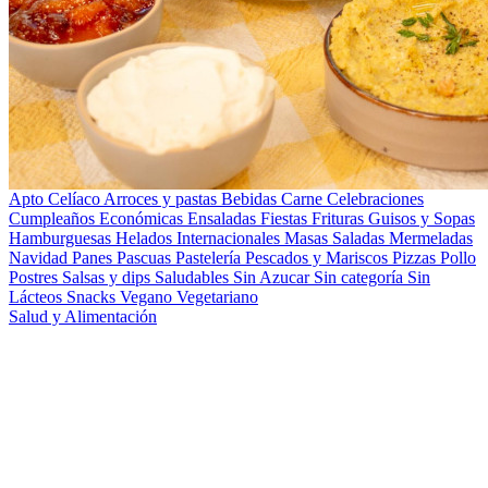
Apto Celíaco
Arroces y pastas
Bebidas
Carne
Celebraciones
Cumpleaños
Económicas
Ensaladas
Fiestas
Frituras
Guisos y Sopas
Hamburguesas
Helados
Internacionales
Masas Saladas
Mermeladas
Navidad
Panes
Pascuas
Pastelería
Pescados y Mariscos
Pizzas
Pollo
Postres
Salsas y dips
Saludables
Sin Azucar
Sin categoría
Sin
Lácteos
Snacks
Vegano
Vegetariano
Salud y Alimentación