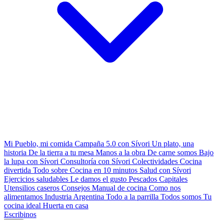
Mi Pueblo, mi comida
Campaña 5.0 con Sívori
Un plato, una
historia
De la tierra a tu mesa
Manos a la obra
De carne somos
Bajo
la lupa con Sívori
Consultoría con Sívori
Colectividades
Cocina
divertida
Todo sobre
Cocina en 10 minutos
Salud con Sívori
Ejercicios saludables
Le damos el gusto
Pescados Capitales
Utensilios caseros
Consejos
Manual de cocina
Como nos
alimentamos
Industria Argentina
Todo a la parrilla
Todos somos
Tu
cocina ideal
Huerta en casa
Escribinos