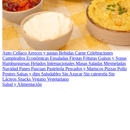
Apto Celíaco
Arroces y pastas
Bebidas
Carne
Celebraciones
Cumpleaños
Económicas
Ensaladas
Fiestas
Frituras
Guisos y Sopas
Hamburguesas
Helados
Internacionales
Masas Saladas
Mermeladas
Navidad
Panes
Pascuas
Pastelería
Pescados y Mariscos
Pizzas
Pollo
Postres
Salsas y dips
Saludables
Sin Azucar
Sin categoría
Sin
Lácteos
Snacks
Vegano
Vegetariano
Salud y Alimentación