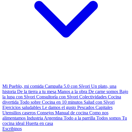
Mi Pueblo, mi comida
Campaña 5.0 con Sívori
Un plato, una
historia
De la tierra a tu mesa
Manos a la obra
De carne somos
Bajo
la lupa con Sívori
Consultoría con Sívori
Colectividades
Cocina
divertida
Todo sobre
Cocina en 10 minutos
Salud con Sívori
Ejercicios saludables
Le damos el gusto
Pescados Capitales
Utensilios caseros
Consejos
Manual de cocina
Como nos
alimentamos
Industria Argentina
Todo a la parrilla
Todos somos
Tu
cocina ideal
Huerta en casa
Escribinos