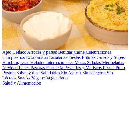
Apto Celíaco
Arroces y pastas
Bebidas
Carne
Celebraciones
Cumpleaños
Económicas
Ensaladas
Fiestas
Frituras
Guisos y Sopas
Hamburguesas
Helados
Internacionales
Masas Saladas
Mermeladas
Navidad
Panes
Pascuas
Pastelería
Pescados y Mariscos
Pizzas
Pollo
Postres
Salsas y dips
Saludables
Sin Azucar
Sin categoría
Sin
Lácteos
Snacks
Vegano
Vegetariano
Salud y Alimentación