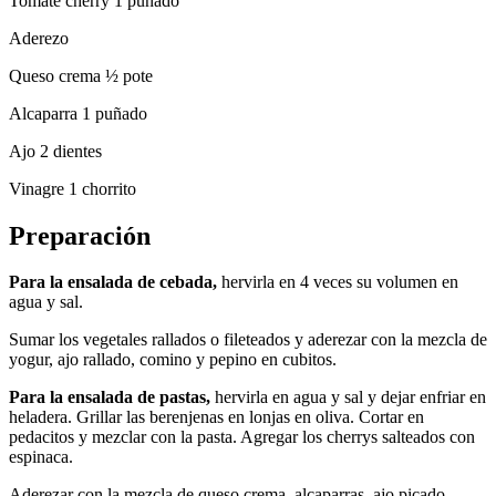
Tomate cherry 1 puñado
Aderezo
Queso crema ½ pote
Alcaparra 1 puñado
Ajo 2 dientes
Vinagre 1 chorrito
Preparación
Para la ensalada de cebada,
hervirla en 4 veces su volumen en
agua y sal.
Sumar los vegetales rallados o fileteados y aderezar con la mezcla de
yogur, ajo rallado, comino y pepino en cubitos.
Para la ensalada de pastas,
hervirla en agua y sal y dejar enfriar en
heladera. Grillar las berenjenas en lonjas en oliva. Cortar en
pedacitos y mezclar con la pasta. Agregar los cherrys salteados con
espinaca.
Aderezar con la mezcla de queso crema, alcaparras, ajo picado,