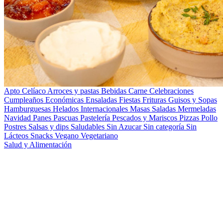
Apto Celíaco
Arroces y pastas
Bebidas
Carne
Celebraciones
Cumpleaños
Económicas
Ensaladas
Fiestas
Frituras
Guisos y Sopas
Hamburguesas
Helados
Internacionales
Masas Saladas
Mermeladas
Navidad
Panes
Pascuas
Pastelería
Pescados y Mariscos
Pizzas
Pollo
Postres
Salsas y dips
Saludables
Sin Azucar
Sin categoría
Sin
Lácteos
Snacks
Vegano
Vegetariano
Salud y Alimentación