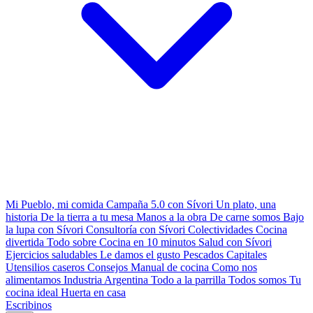
Mi Pueblo, mi comida
Campaña 5.0 con Sívori
Un plato, una
historia
De la tierra a tu mesa
Manos a la obra
De carne somos
Bajo
la lupa con Sívori
Consultoría con Sívori
Colectividades
Cocina
divertida
Todo sobre
Cocina en 10 minutos
Salud con Sívori
Ejercicios saludables
Le damos el gusto
Pescados Capitales
Utensilios caseros
Consejos
Manual de cocina
Como nos
alimentamos
Industria Argentina
Todo a la parrilla
Todos somos
Tu
cocina ideal
Huerta en casa
Escribinos